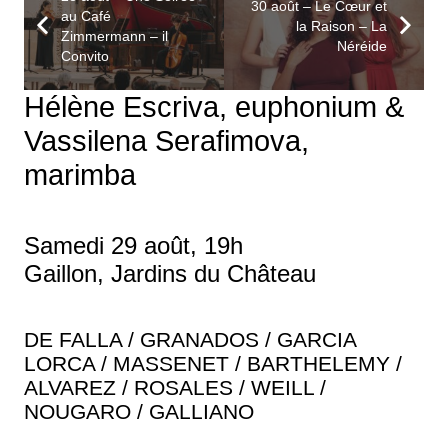
30 août – Le Cœur et
au Café
la Raison – La
Zimmermann – il
Néréide
Convito
Hélène Escriva, euphonium &
Vassilena Serafimova,
marimba
Samedi 29 août, 19h
Gaillon, Jardins du Château
DE FALLA / GRANADOS / GARCIA
LORCA / MASSENET / BARTHELEMY /
ALVAREZ / ROSALES / WEILL /
NOUGARO / GALLIANO