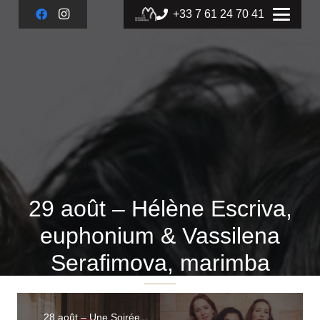
+33 7 61 24 70 41
29 août – Hélène Escriva,
euphonium & Vassilena
Serafimova, marimba
28 août – Une Soirée