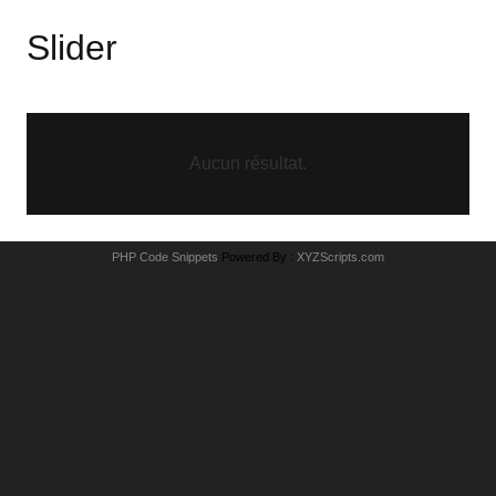
Slider
Aucun résultat.
PHP Code Snippets
Powered By :
XYZScripts.com