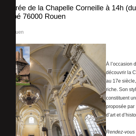
l’entrée de la Chapelle Corneille à 14h (d
 l’Abbé 76000 Rouen
6000 Rouen
À l’occasion 
découvrir la 
au 17e siècle,
riche. Son sty
constituent un
proposée par 
d’art et d’histo
Rendez-vous à