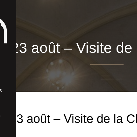
 23 août – Visite de 
s
 23 août – Visite de la C
s