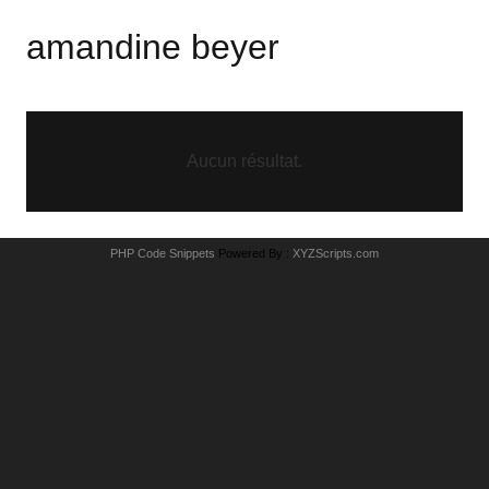
amandine beyer
Aucun résultat.
PHP Code Snippets
Powered By :
XYZScripts.com