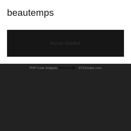
beautemps
Aucun résultat.
PHP Code Snippets
Powered By :
XYZScripts.com