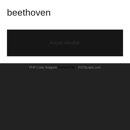
beethoven
Aucun résultat.
PHP Code Snippets
Powered By :
XYZScripts.com