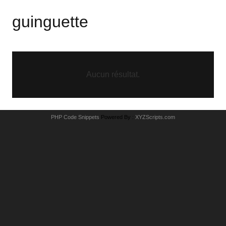
guinguette
Aucun résultat.
PHP Code Snippets
Powered By :
XYZScripts.com