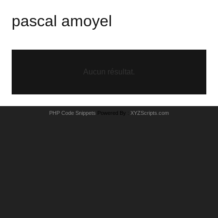
pascal amoyel
Aucun résultat.
PHP Code Snippets
Powered By :
XYZScripts.com